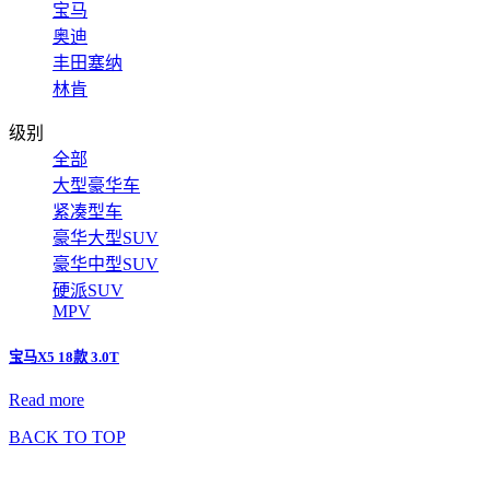
宝马
奥迪
丰田塞纳
林肯
级别
全部
大型豪华车
紧凑型车
豪华大型SUV
豪华中型SUV
硬派SUV
MPV
宝马X5 18款 3.0T
Read more
BACK TO TOP