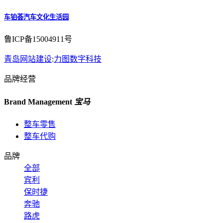
车铂荟汽车文化生活园
鲁ICP备15004911号
青岛网站建设
:
力图数字科技
品牌经营
Brand Management
宝马
整车零售
整车代购
品牌
全部
宾利
保时捷
奔驰
路虎