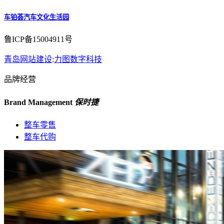
车铂荟汽车文化生活园
鲁ICP备15004911号
青岛网站建设
:
力图数字科技
品牌经营
Brand Management
保时捷
整车零售
整车代购