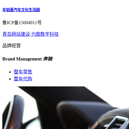
车铂荟汽车文化生活园
鲁ICP备15004911号
青岛网站建设
:
力图数字科技
品牌经营
Brand Management
奔驰
整车零售
整车代购