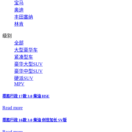
宝马
奥迪
丰田塞纳
林肯
级别
全部
大型豪华车
紧凑型车
豪华大型SUV
豪华中型SUV
硬派SUV
MPV
揽胜行政 17款 3.0 柴油 HSE
Read more
揽胜行政 16款 3.0 柴油 创世加长 SV版
Read more