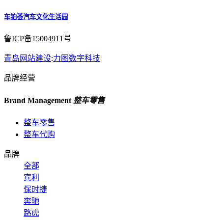
车铂荟汽车文化生活园
鲁ICP备15004911号
青岛网站建设
:
力图数字科技
品牌经营
Brand Management
整车零售
整车零售
整车代购
品牌
全部
宾利
保时捷
奔驰
路虎